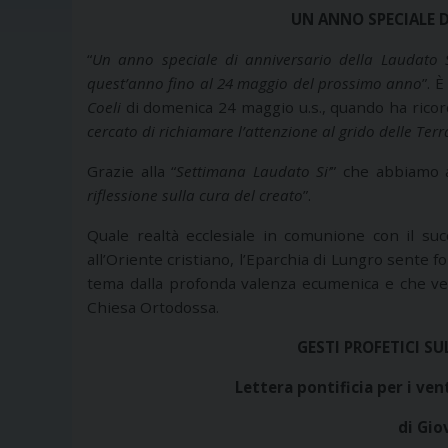
UN ANNO SPECIALE D
“
Un anno speciale di anniversario della Laudato Si
quest’anno fino al 24 maggio del prossimo anno
”. 
Coeli
di domenica 24 maggio u.s., quando ha ricorda
cercato di richiamare l’attenzione al grido delle Terr
Grazie alla “
Settimana Laudato Si’
” che abbiamo 
riflessione sulla cura del creato
”.
Quale realtà ecclesiale in comunione con il su
all’Oriente cristiano, l’Eparchia di Lungro sente f
tema dalla profonda valenza ecumenica e che vede
Chiesa Ortodossa.
GESTI PROFETICI SU
Lettera pontificia per i ve
di Gio