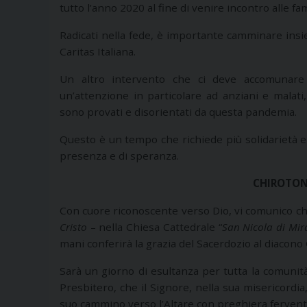
tutto l’anno 2020 al fine di venire incontro alle fa
Radicati nella fede, è importante camminare insiem
Caritas Italiana.
Un altro intervento che ci deve accomunare è
un’attenzione in particolare ad anziani e mala
sono provati e disorientati da questa pandemia.
Questo è un tempo che richiede più solidarietà e
presenza e di speranza.
CHIROTON
Con cuore riconoscente verso Dio, vi comunico ch
Cristo
– nella Chiesa Cattedrale “
San Nicola di Mir
mani conferirà la grazia del Sacerdozio al diacono
Sarà un giorno di esultanza per tutta la comunit
Presbitero, che il Signore, nella sua misericordia
suo cammino verso l’Altare con preghiera fervente,