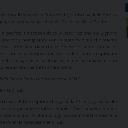
 celebra il dono della Pentecoste, la discesa dello Spirito
ua, che segna la nascita della Chiesa di Gesù Cristo.
 e pacifico. I discepoli dopo la Resurrezione del Signore
è una certa somiglianza con lo stato d’animo che stiamo
demia. Abbiamo riaperto le Chiese e sono riprese le
ane con la partecipazione dei fedeli, però respiriamo
a sottintesa, che si protrae da molte settimane e non
e precauzioni, che tutto andrà bene.
dallo Spirito Santo che scenderà su di Voi
”.
a vita di Dio.
ri cuori. Ed è lo Spirito che guida la Chiesa, guida la vita
nte in ogni luogo e tutto riempie: “
Vieni ed abita in noi e
 grazie allo Spirito che noi oggi possiamo testimoniare la
e in noi la consolazione di Dio.