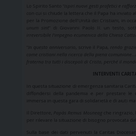
Lo Spirito Santo “
ispiri nuovi gesti profetici e rafforz
con cui si chiude la lettera che il Papa ha inviato 
per la Promozione dell’Unità dei Cristiani, in occ
unum sint
” di Giovanni Paolo II: un testo, so
irreversibile l’impegno ecumenico della Chiesa Catto
“
In questo anniversario
, scrive il Papa,
rendo grazie
come cristiani nella ricerca della piena comunione…lo 
fraterna tra tutti i discepoli di Cristo, perché il mond
INTERVENTI CARI
In questa situazione di emergenza sanitaria Carita
diffondersi della pandemia e per prestare le 
immersa in questa gara di solidarietà e di aiuti mate
Il Direttore,
Papàs Remus Mosneag
che ringrazio, h
per rilevare la situazione di bisogno provocata da
Sulla base dei dati pervenuti la Caritas Dioces