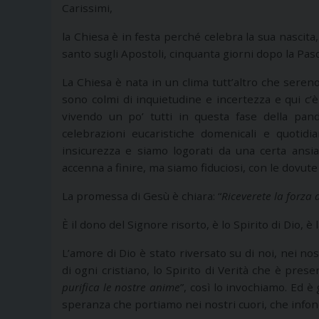
Carissimi,
la Chiesa è in festa perché celebra la sua nascita,
santo sugli Apostoli, cinquanta giorni dopo la Pasq
La Chiesa è nata in un clima tutt’altro che sereno
sono colmi di inquietudine e incertezza e qui c’
vivendo un po’ tutti in questa fase della pan
celebrazioni eucaristiche domenicali e quotidi
insicurezza e siamo logorati da una certa ansi
accenna a finire, ma siamo fiduciosi, con le dovut
La promessa di Gesù è chiara: “
Riceverete la forza 
È il dono del Signore risorto, è lo Spirito di Dio, è l
L’amore di Dio è stato riversato su di noi, nei nost
di ogni cristiano, lo Spirito di Verità che è prese
purifica le nostre anime
”, così lo invochiamo. Ed è
speranza che portiamo nei nostri cuori, che infond