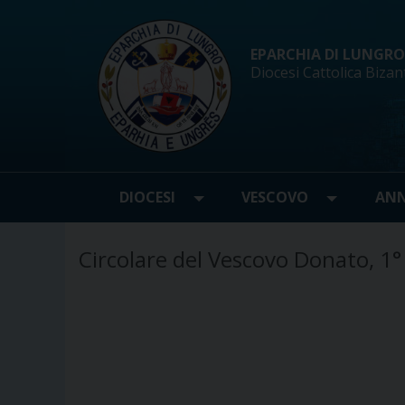
Skip
to
content
EPARCHIA DI LUNGRO d
Diocesi Cattolica Bizan
DIOCESI
VESCOVO
ANN
Circolare del Vescovo Donato, 1