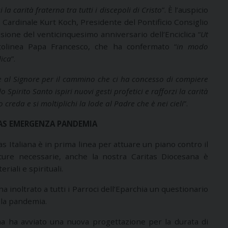
i la carità fraterna tra tutti i discepoli di Cristo
”. È l’auspicio
al Cardinale Kurt Koch, Presidente del Pontificio Consiglio
asione del venticinquesimo anniversario dell’Enciclica “
Ut
ttolinea Papa Francesco, che ha confermato “
in modo
lica
”.
 al
Signore per il cammino che ci ha concesso di compiere
Spirito Santo ispiri nuovi gesti profetici e rafforzi la carità
o creda e si moltiplichi la lode al Padre che è nei cieli
”.
TAS EMERGENZA PANDEMIA
s Italiana è in prima linea per attuare un piano contro il
cure necessarie, anche la nostra Caritas Diocesana è
riali e spirituali.
a inoltrato a tutti i Parroci dell’Eparchia un questionario
lla pandemia.
ana ha avviato una nuova progettazione per la durata di