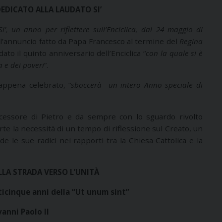
EDICATO ALLA LAUDATO SI’
’, un anno per riflettere sull’Enciclica, dal 24 maggio di
È l’annuncio fatto da Papa Francesco al termine del
Regina
to il quinto anniversario dell’Enciclica “
con la quale si è
a e dei poveri
”.
appena celebrato, “
sboccerà un intero Anno speciale di
ccessore di Pietro e da sempre con lo sguardo rivolto
orte la necessità di un tempo di riflessione sul Creato, un
 le sue radici nei rapporti tra la Chiesa Cattolica e la
LLA STRADA VERSO L’UNITÀ
nticinque anni della “Ut unum sint”
vanni Paolo II