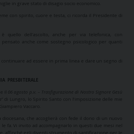
miglie in grave stato di disagio socio economico.
e con spirito, cuore e testa, ci ricorda il Presidente di
 quello dell’ascolto, anche per via telefonica, con
ti, pensato anche come sostegno psicologico per quanti
 continuare ad essere in prima linea e dare un segno di
IA PRESBITERALE
e il
06 agosto p.v.
–
Trasfigurazione di Nostro Signore Gesù
a
” di Lungro, lo Spirito Santo con l’imposizione delle mie
 Giampiero Vaccaro.
à diocesana, che accoglierà con fede il dono di un nuovo
, le fa. Vi invito ad accompagnarlo in questi due mesi nel
 affinché egli diventi strumento di santificazione per le