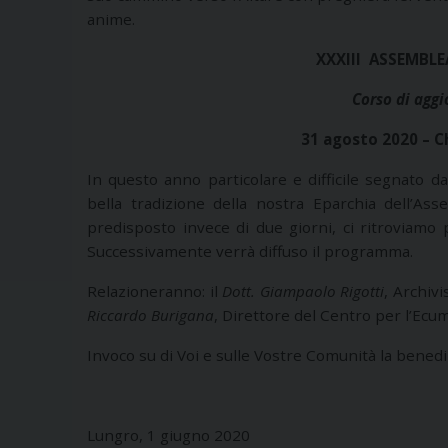
anime.
XXXIII ASSEMBL
Corso di agg
31 agosto 2020 – C
In questo anno particolare e difficile segnato
bella tradizione della nostra Eparchia dell’As
predisposto invece di due giorni, ci ritroviamo 
Successivamente verrà diffuso il programma.
Relazioneranno: il
Dott. Giampaolo Rigotti
, Archivi
Riccardo Burigana
, Direttore del Centro per l’Ecum
Invoco su di Voi e sulle Vostre Comunità la benedi
Lungro, 1 giugno 2020