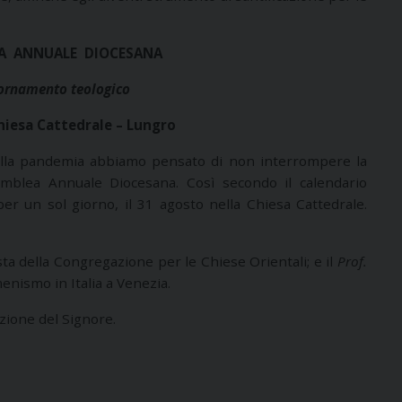
EA ANNUALE DIOCESANA
iornamento teologico
hiesa Cattedrale – Lungro
 dalla pandemia abbiamo pensato di non interrompere la
semblea Annuale Diocesana. Così secondo il calendario
per un sol giorno, il 31 agosto nella Chiesa Cattedrale.
sta della Congregazione per le Chiese Orientali; e il
Prof.
enismo in Italia a Venezia.
zione del Signore.