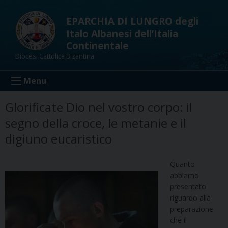
Skip
to
EPARCHIA DI LUNGRO degli
content
Italo Albanesi dell’Italia
Continentale
Diocesi Cattolica Bizantina
Menu
Glorificate Dio nel vostro corpo: il
segno della croce, le metanie e il
digiuno eucaristico
Quanto
abbiamo
presentato
riguardo alla
preparazione
che il