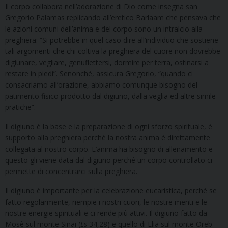
Il corpo collabora nell’adorazione di Dio come insegna san
Gregorio Palamas replicando all’eretico Barlaam che pensava che
le azioni comuni dell’anima e del corpo sono un intralcio alla
preghiera: “Si potrebbe in quel caso dire all’individuo che sostiene
tali argomenti che chi coltiva la preghiera del cuore non dovrebbe
digiunare, vegliare, genuflettersi, dormire per terra, ostinarsi a
restare in piedi”. Senonché, assicura Gregorio, “quando ci
consacriamo all’orazione, abbiamo comunque bisogno del
patimento fisico prodotto dal digiuno, dalla veglia ed altre simile
pratiche”.
Il digiuno è la base e la preparazione di ogni sforzo spirituale, è
supporto alla preghiera perché la nostra anima è direttamente
collegata al nostro corpo. L’anima ha bisogno di allenamento e
questo gli viene data dal digiuno perché un corpo controllato ci
permette di concentrarci sulla preghiera.
Il digiuno è importante per la celebrazione eucaristica, perché se
fatto regolarmente, riempie i nostri cuori, le nostre menti e le
nostre energie spirituali e ci rende più attivi. Il digiuno fatto da
Mosè sul monte Sinai (
Es
34,28) e quello di Elia sul monte Oreb