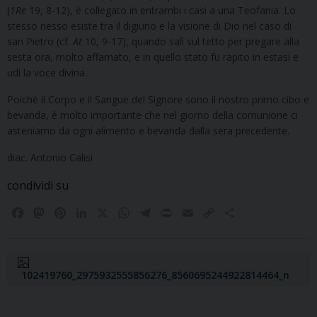
(
1Re
19, 8-12), è collegato in entrambi i casi a una Teofania. Lo
stesso nesso esiste tra il digiuno e la visione di Dio nel caso di
san Pietro (cf.
At
10, 9-17), quando salì sul tetto per pregare alla
sesta ora, molto affamato, e in quello stato fu rapito in estasi e
udì la voce divina.
Poiché il Corpo e il Sangue del Signore sono il nostro primo cibo e
bevanda, è molto importante che nel giorno della comunione ci
asteniamo da ogni alimento e bevanda dalla sera precedente.
diac. Antonio Calisi
condividi su
F
M
P
L
X
W
T
P
E
C
C
a
a
i
i
h
e
r
m
o
o
c
s
n
n
a
l
i
a
p
n
e
t
t
k
t
e
n
i
y
d
b
o
e
e
s
g
t
l
L
i
102419760_2975932555856276_8560695244922814464_n
o
d
r
d
A
r
i
v
o
o
e
I
p
a
n
i