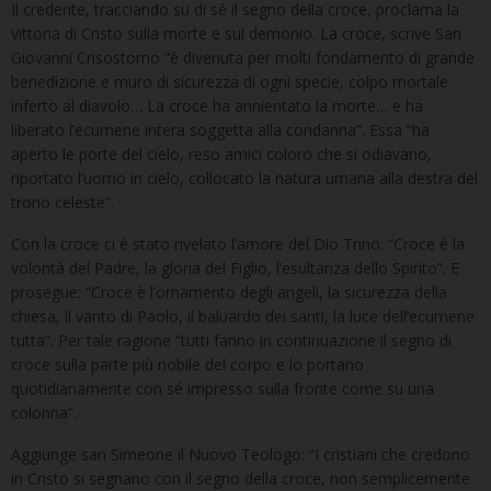
Il credente, tracciando su di sé il segno della croce, proclama la
vittoria di Cristo sulla morte e sul demonio. La croce, scrive San
Giovanni Crisostomo “è divenuta per molti fondamento di grande
benedizione e muro di sicurezza di ogni specie, colpo mortale
inferto al diavolo… La croce ha annientato la morte… e ha
liberato l’ecumene intera soggetta alla condanna”. Essa “ha
aperto le porte del cielo, reso amici coloro che si odiavano,
riportato l’uomo in cielo, collocato la natura umana alla destra del
trono celeste”.
Con la croce ci è stato rivelato l’amore del Dio Trino: “Croce è la
volontà del Padre, la gloria del Figlio, l’esultanza dello Spirito”. E
prosegue: “Croce è l’ornamento degli angeli, la sicurezza della
chiesa, il vanto di Paolo, il baluardo dei santi, la luce dell’ecumene
tutta”. Per tale ragione “tutti fanno in continuazione il segno di
croce sulla parte più nobile del corpo e lo portano
quotidianamente con sé impresso sulla fronte come su una
colonna”.
Aggiunge san Simeone il Nuovo Teologo: “I cristiani che credono
in Cristo si segnano con il segno della croce, non semplicemente