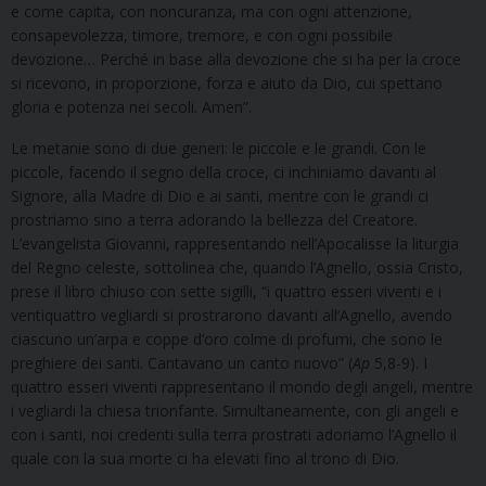
e come capita, con noncuranza, ma con ogni attenzione,
consapevolezza, timore, tremore, e con ogni possibile
devozione… Perché in base alla devozione che si ha per la croce
si ricevono, in proporzione, forza e aiuto da Dio, cui spettano
gloria e potenza nei secoli. Amen”.
Le metanie sono di due generi: le piccole e le grandi. Con le
piccole, facendo il segno della croce, ci inchiniamo davanti al
Signore, alla Madre di Dio e ai santi, mentre con le grandi ci
prostriamo sino a terra adorando la bellezza del Creatore.
L’evangelista Giovanni, rappresentando nell’Apocalisse la liturgia
del Regno celeste, sottolinea che, quando l’Agnello, ossia Cristo,
prese il libro chiuso con sette sigilli, “i quattro esseri viventi e i
ventiquattro vegliardi si prostrarono davanti all’Agnello, avendo
ciascuno un’arpa e coppe d’oro colme di profumi, che sono le
preghiere dei santi. Cantavano un canto nuovo” (
Ap
5,8-9). I
quattro esseri viventi rappresentano il mondo degli angeli, mentre
i vegliardi la chiesa trionfante. Simultaneamente, con gli angeli e
con i santi, noi credenti sulla terra prostrati adoriamo l’Agnello il
quale con la sua morte ci ha elevati fino al trono di Dio.