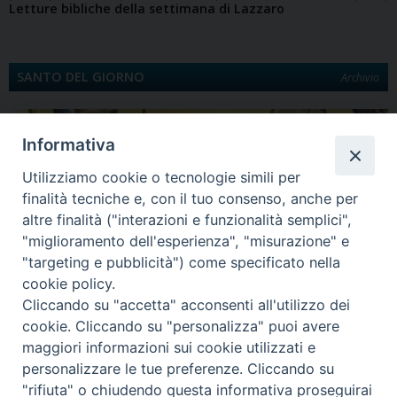
Letture bibliche della settimana di Lazzaro
SANTO DEL GIORNO
Archivio
Informativa
Utilizziamo cookie o tecnologie simili per
finalità tecniche e, con il tuo consenso, anche per
altre finalità ("interazioni e funzionalità semplici",
"miglioramento dell'esperienza", "misurazione" e
"targeting e pubblicità") come specificato nella
Quinta Domenica di Quaresima
cookie policy.
Santa Maria egiziaca È la Legenda aurea a darci notizia di Maria Egiziaca.
Cliccando su "accetta" acconsenti all'utilizzo dei
Egiziana di…
cookie. Cliccando su "personalizza" puoi avere
maggiori informazioni sui cookie utilizzati e
personalizzare le tue preferenze. Cliccando su
"rifiuta" o chiudendo questa informativa proseguirai
Diocesi di Lungro - Corso Skanderbeg, 54 - 87010 LUNGRO (CS) -