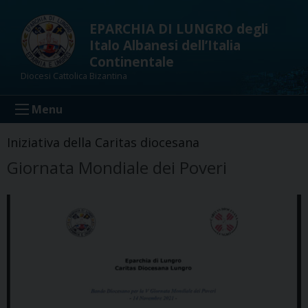
Skip
to
EPARCHIA DI LUNGRO degli
content
Italo Albanesi dell’Italia
Continentale
Diocesi Cattolica Bizantina
Menu
Iniziativa della Caritas diocesana
Giornata Mondiale dei Poveri