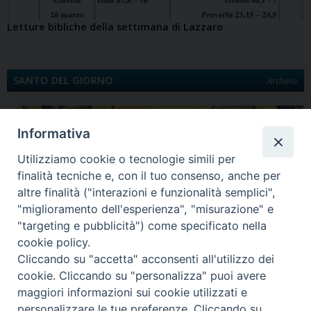
Letture bibliche della settimana di Lazzaro
SANTO DEL GIORNO
Archivio
Informativa
Utilizziamo cookie o tecnologie simili per
finalità tecniche e, con il tuo consenso, anche per
altre finalità ("interazioni e funzionalità semplici",
"miglioramento dell'esperienza", "misurazione" e
"targeting e pubblicità") come specificato nella
Quinta Domenica di Quaresima
cookie policy.
Santa Maria egiziaca È la Legenda aurea a darci notizia di Maria Egiziaca.
Cliccando su "accetta" acconsenti all'utilizzo dei
Egiziana di…
cookie. Cliccando su "personalizza" puoi avere
maggiori informazioni sui cookie utilizzati e
personalizzare le tue preferenze. Cliccando su