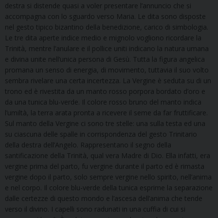
destra si distende quasi a voler presentare l’annuncio che si
accompagna con lo sguardo verso Maria. Le dita sono disposte
nel gesto tipico bizantino della benedizione, carico di simbologia.
Le tre dita aperte indice medio e mignolo vogliono ricordare la
Trinità, mentre l’anulare e il pollice uniti indicano la natura umana
e divina unite nell’unica persona di Gesù. Tutta la figura angelica
promana un senso di energia, di movimento, tuttavia il suo volto
sembra rivelare una certa incertezza. La Vergine è seduta su di un
trono ed è rivestita da un manto rosso porpora bordato d’oro e
da una tunica blu-verde. Il colore rosso bruno del manto indica
l’umiltà, la terra arata pronta a ricevere il seme da far fruttificare.
Sul manto della Vergine ci sono tre stelle: una sulla testa ed una
su ciascuna delle spalle in corrispondenza del gesto Trinitario
della destra dell’Angelo. Rappresentano il segno della
santificazione della Trinità, qual vera Madre di Dio. Ella infatti, era
vergine prima del parto, fu vergine durante il parto ed è rimasta
vergine dopo il parto, solo sempre vergine nello spirito, nell’anima
e nel corpo. Il colore blu-verde della tunica esprime la separazione
dalle certezze di questo mondo e l’ascesa dell’anima che tende
verso il divino. I capelli sono radunati in una cuffia di cui si