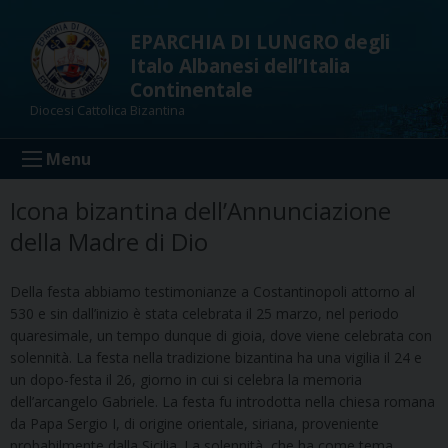
Skip
to
EPARCHIA DI LUNGRO degli
content
Italo Albanesi dell’Italia
Continentale
Diocesi Cattolica Bizantina
Menu
Icona bizantina dell’Annunciazione
della Madre di Dio
Della festa abbiamo testimonianze a Costantinopoli attorno al
530 e sin dall’inizio è stata celebrata il 25 marzo, nel periodo
quaresimale, un tempo dunque di gioia, dove viene celebrata con
solennità. La festa nella tradizione bizantina ha una vigilia il 24 e
un dopo-festa il 26, giorno in cui si celebra la memoria
dell’arcangelo Gabriele. La festa fu introdotta nella chiesa romana
da Papa Sergio I, di origine orientale, siriana, proveniente
probabilmente dalla Sicilia. La solennità, che ha come tema