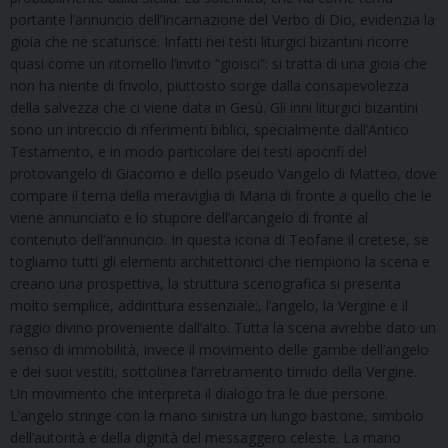
portante l’annuncio dell’Incarnazione del Verbo di Dio, evidenzia la
gioia che ne scaturisce. Infatti nei testi liturgici bizantini ricorre
quasi come un ritornello l’invito “gioisci”: si tratta di una gioia che
non ha niente di frivolo, piuttosto sorge dalla consapevolezza
della salvezza che ci viene data in Gesù. Gli inni liturgici bizantini
sono un intreccio di riferimenti biblici, specialmente dall’Antico
Testamento, e in modo particolare dei testi apocrifi del
protovangelo di Giacomo e dello pseudo Vangelo di Matteo, dove
compare il tema della meraviglia di Maria di fronte a quello che le
viene annunciato e lo stupore dell’arcangelo di fronte al
contenuto dell’annuncio. In questa icona di Teofane il cretese, se
togliamo tutti gli elementi architettonici che riempiono la scena e
creano una prospettiva, la struttura scenografica si presenta
molto semplice, addirittura essenziale:, l’angelo, la Vergine e il
raggio divino proveniente dall’alto. Tutta la scena avrebbe dato un
senso di immobilità, invece il movimento delle gambe dell’angelo
e dei suoi vestiti, sottolinea l’arretramento timido della Vergine.
Un movimento che interpreta il dialogo tra le due persone.
L’angelo stringe con la mano sinistra un lungo bastone, simbolo
dell’autorità e della dignità del messaggero celeste. La mano