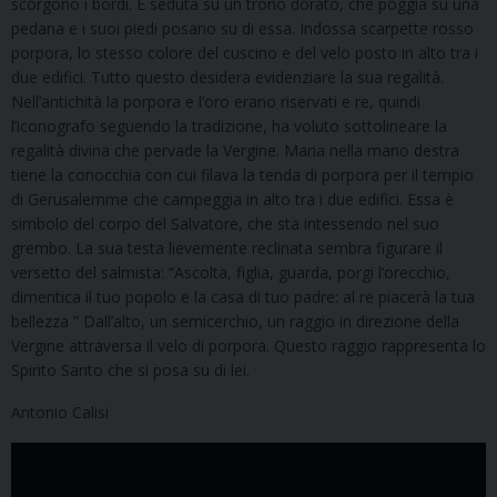
scorgono i bordi. È seduta su un trono dorato, che poggia su una
pedana e i suoi piedi posano su di essa. Indossa scarpette rosso
porpora, lo stesso colore del cuscino e del velo posto in alto tra i
due edifici. Tutto questo desidera evidenziare la sua regalità.
Nell’antichità la porpora e l’oro erano riservati e re, quindi
l’iconografo seguendo la tradizione, ha voluto sottolineare la
regalità divina che pervade la Vergine. Maria nella mano destra
tiene la conocchia con cui filava la tenda di porpora per il tempio
di Gerusalemme che campeggia in alto tra i due edifici. Essa è
simbolo del corpo del Salvatore, che sta intessendo nel suo
grembo. La sua testa lievemente reclinata sembra figurare il
versetto del salmista: “Ascolta, figlia, guarda, porgi l’orecchio,
dimentica il tuo popolo e la casa di tuo padre: al re piacerà la tua
bellezza ” Dall’alto, un semicerchio, un raggio in direzione della
Vergine attraversa il velo di porpora. Questo raggio rappresenta lo
Spirito Santo che si posa su di lei.
Antonio Calisi