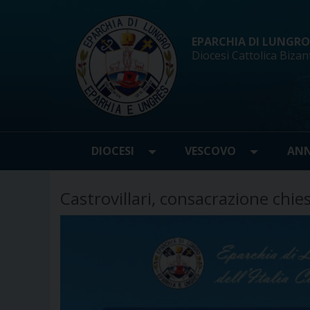
Skip
to
content
EPARCHIA DI LUNGRO d
Diocesi Cattolica Bizan
DIOCESI
VESCOVO
ANN
Castrovillari, consacrazione chi