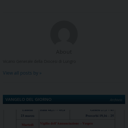
o
d
r
d
A
r
i
v
o
o
e
I
p
a
n
i
k
n
s
n
p
m
k
d
t
i
About
Vicario Generale della Diocesi di Lungro
View all posts by
»
VANGELO DEL GIORNO
Archivio