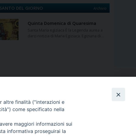
SANTO DEL GIORNO
Archivio
Quinta Domenica di Quaresima
Santa Maria egiziaca È la Legenda aurea a
darci notizia di Maria Egiziaca. Egiziana di…
altre finalità ("interazioni e
cità") come specificato nella
 avere maggiori informazioni sui
sta informativa proseguirai la
curia@eparchialungro.it