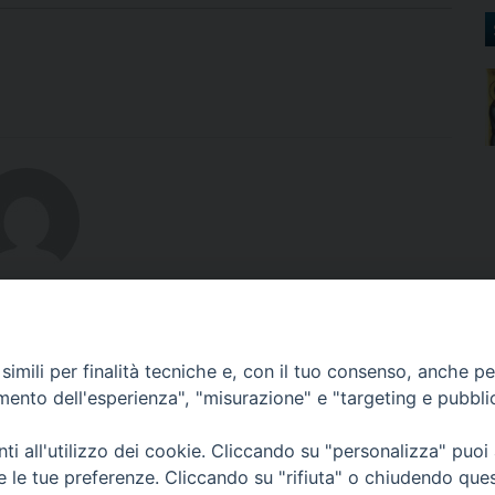
bout
imili per finalità tecniche e, con il tuo consenso, anche per 
amento dell'esperienza", "misurazione" e "targeting e pubbli
i all'utilizzo dei cookie. Cliccando su "personalizza" puoi
re le tue preferenze. Cliccando su "rifiuta" o chiudendo que
rso Skanderbeg, 54 - 87010 LUNGRO (CS) - Tel. e Fax 0981945550 - 