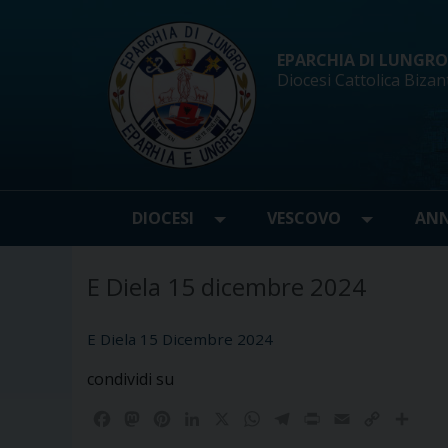
Skip
to
content
EPARCHIA DI LUNGRO d
Diocesi Cattolica Bizan
DIOCESI
VESCOVO
ANN
E Diela 15 dicembre 2024
E Diela 15 Dicembre 2024
condividi su
F
M
P
L
X
W
T
P
E
C
C
a
a
i
i
h
e
r
m
o
o