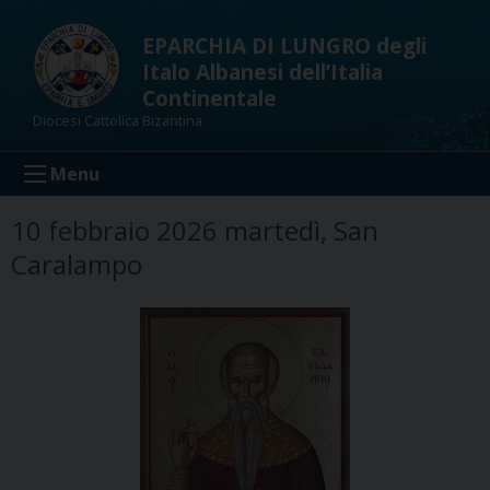
Skip
to
EPARCHIA DI LUNGRO degli
content
Italo Albanesi dell’Italia
Continentale
Diocesi Cattolica Bizantina
Menu
10 febbraio 2026 martedì, San
Caralampo