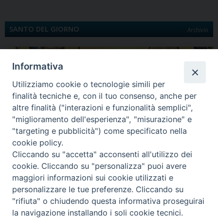
SANTO DEL GIORNO
Archivio
Informativa
Utilizziamo cookie o tecnologie simili per
finalità tecniche e, con il tuo consenso, anche per
altre finalità ("interazioni e funzionalità semplici",
"miglioramento dell'esperienza", "misurazione" e
"targeting e pubblicità") come specificato nella
Quinta Domenica di Quaresima
cookie policy.
Santa Maria egiziaca È la Legenda aurea a darci notizia di Maria Egiziaca.
Cliccando su "accetta" acconsenti all'utilizzo dei
Egiziana di…
cookie. Cliccando su "personalizza" puoi avere
maggiori informazioni sui cookie utilizzati e
personalizzare le tue preferenze. Cliccando su
"rifiuta" o chiudendo questa informativa proseguirai
Diocesi di Lungro - Corso Skanderbeg, 54 - 87010 LUNGRO (CS) -
la navigazione installando i soli cookie tecnici.
Tel. e Fax 0981945550 - curia@eparchialungro.it