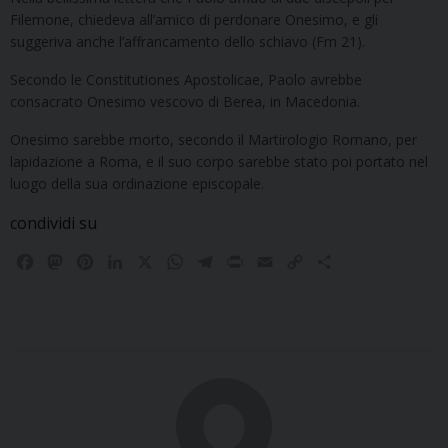
Filemone, chiedeva all’amico di perdonare Onesimo, e gli
suggeriva anche l’affrancamento dello schiavo (Fm 21).
Secondo le Constitutiones Apostolicae, Paolo avrebbe
consacrato Onesimo vescovo di Berea, in Macedonia.
Onesimo sarebbe morto, secondo il Martirologio Romano, per
lapidazione a Roma, e il suo corpo sarebbe stato poi portato nel
luogo della sua ordinazione episcopale.
condividi su
F
M
P
L
X
W
T
P
E
C
C
a
a
i
i
h
e
r
m
o
o
c
s
n
n
a
l
i
a
p
n
e
t
t
k
t
e
n
i
y
d
b
o
e
e
s
g
t
l
L
i
o
d
r
d
A
r
i
v
o
o
e
I
p
a
n
i
k
n
s
n
p
m
k
d
t
i