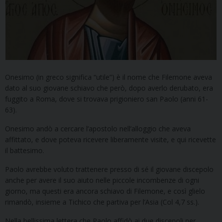
Onesimo (in greco significa “utile”) è il nome che Filemone aveva
dato al suo giovane schiavo che però, dopo averlo derubato, era
fuggito a Roma, dove si trovava prigioniero san Paolo (anni 61-
63).
Onesimo andò a cercare l’apostolo nell’alloggio che aveva
affittato, e dove poteva ricevere liberamente visite, e qui ricevette
il battesimo.
Paolo avrebbe voluto trattenere presso di sé il giovane discepolo
anche per avere il suo aiuto nelle piccole incombenze di ogni
giorno, ma questi era ancora schiavo di Filemone, e così glielo
rimandò, insieme a Tichico che partiva per l’Asia (Col 4,7 ss.).
Nella bellissima lettera che Paolo affidò ai due discepoli per