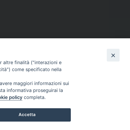
altre finalità ("interazioni e
cità") come specificato nella
 avere maggiori informazioni sui
sta informativa proseguirai la
kie policy
completa.
Accetta
curia@eparchialungro.it
Preferenze Cookie