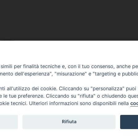
imili per finalità tecniche e, con il tuo consenso, anche per 
bout
amento dell'esperienza", "misurazione" e "targeting e pubbli
i all'utilizzo dei cookie. Cliccando su "personalizza" puoi
re le tue preferenze. Cliccando su "rifiuta" o chiudendo que
okie tecnici. Ulteriori informazioni sono disponibili nella
coo
Rifiuta
rso Skanderbeg, 54 - 87010 LUNGRO (CS) - Tel. e Fax 0981945550 - 