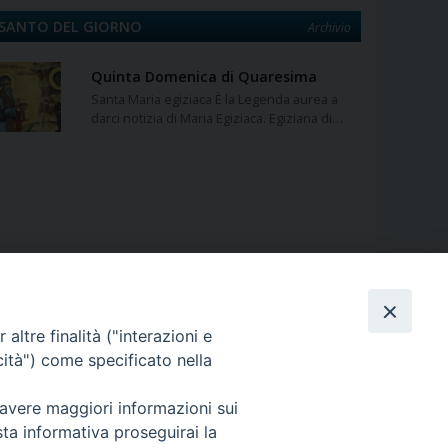
SANTO DEL GIORNO
Archivio
Quinta Domenica di Quaresima
Santa Maria egiziaca È la Legenda aurea a
darci notizia di Maria Egiziaca. Egiziana di…
altre finalità ("interazioni e
cità") come specificato nella
 avere maggiori informazioni sui
sta informativa proseguirai la