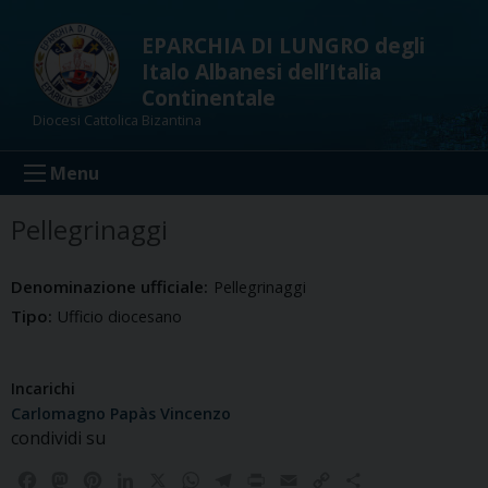
Skip
to
EPARCHIA DI LUNGRO degli
content
Italo Albanesi dell’Italia
Continentale
Diocesi Cattolica Bizantina
Menu
Pellegrinaggi
Denominazione ufficiale:
Pellegrinaggi
Tipo:
Ufficio diocesano
Incarichi
Carlomagno Papàs Vincenzo
condividi su
F
M
P
L
X
W
T
P
E
C
C