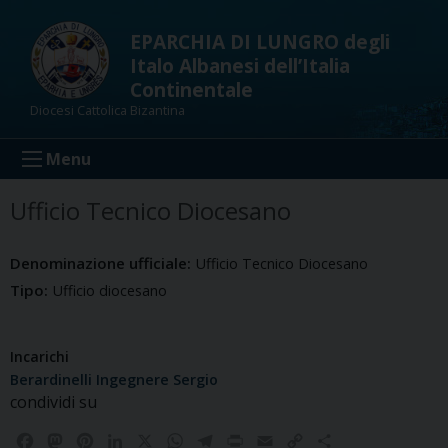
Skip
to
EPARCHIA DI LUNGRO degli
content
Italo Albanesi dell’Italia
Continentale
Diocesi Cattolica Bizantina
Menu
Ufficio Tecnico Diocesano
Denominazione ufficiale:
Ufficio Tecnico Diocesano
Tipo:
Ufficio diocesano
Incarichi
Berardinelli Ingegnere Sergio
condividi su
F
M
P
L
X
W
T
P
E
C
C