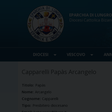
Skip
to
content
EPARCHIA DI LUNGRO d
Diocesi Cattolica Bizan
DIOCESI
VESCOVO
ANN
Capparelli Papàs Arcangelo
Titolo:
Papàs
Nome:
Arcangelo
Cognome:
Capparelli
Tipo:
Presbitero diocesano