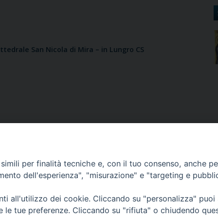
ttedrale San Nicola di Mira – in Lungro CS
imili per finalità tecniche e, con il tuo consenso, anche per 
rso Skanderbeg, 54 - 87010 LUNGRO (CS) - Tel. e Fax 0981945550 - 
amento dell'esperienza", "misurazione" e "targeting e pubbli
i all'utilizzo dei cookie. Cliccando su "personalizza" puoi
re le tue preferenze. Cliccando su "rifiuta" o chiudendo que