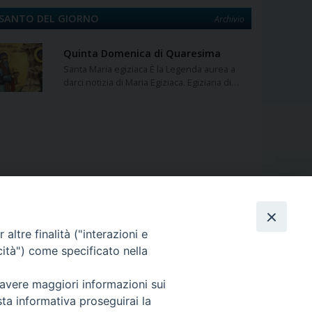
SANTO DEL GIORNO
Archivio
Quinta Domenica di Quaresima
Santa Maria egiziaca È la Legenda aurea a
darci notizia di Maria Egiziaca. Egiziana di…
altre finalità ("interazioni e
curia@eparchialungro.it
cità") come specificato nella
 avere maggiori informazioni sui
sta informativa proseguirai la