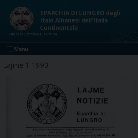
Skip
to
EPARCHIA DI LUNGRO degli
content
Italo Albanesi dell’Italia
Continentale
Diocesi Cattolica Bizantina
Menu
Lajme 1 1990