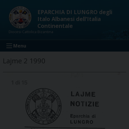
Skip
to
EPARCHIA DI LUNGRO degli
content
Italo Albanesi dell’Italia
Continentale
Diocesi Cattolica Bizantina
Menu
Lajme 2 1990