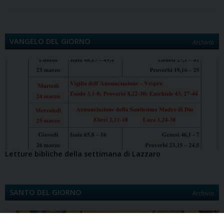
VANGELO DEL GIORNO
Archivio
Letture bibliche della settimana di Lazzaro
SANTO DEL GIORNO
Archivio