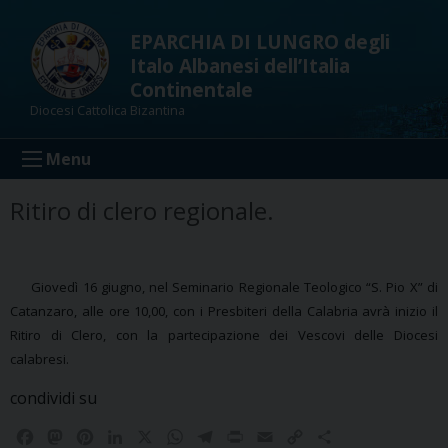
Skip
to
EPARCHIA DI LUNGRO degli
content
Italo Albanesi dell’Italia
Continentale
Diocesi Cattolica Bizantina
Menu
Ritiro di clero regionale.
Giovedì 16 giugno, nel Seminario Regionale Teologico “S. Pio X” di
Catanzaro, alle ore 10,00, con i Presbiteri della Calabria avrà inizio il
Ritiro di Clero, con la partecipazione dei Vescovi delle Diocesi
calabresi.
condividi su
F
M
P
L
X
W
T
P
E
C
C