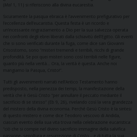
(
Mal
1, 11) si riferiscono alla divina eucarestia.
Sicuramente la pasqua ebraica è l’avvenimento prefigurativo per
l’eccellenza dell’eucaristia. Questa festa è un ricordo e
un’incessante ringraziamento a Dio per la sua salvezza operata
nei confronti degli ebrei liberati dalla schiavitù dell’Egitto. Gli eventi
che si sono verificati durante la fuga, come dice san Giovanni
Crisostomo, sono “misteri tremendi e terribili, ricchi di grande
profondità. Se poi quei misteri sono così terribili nelle figure,
quanto più nella verità… Ora, la verità è questa. Anche noi
mangiamo la Pasqua, Cristo!”.
Tutti gli avvenimenti narrati nell’Antico Testamento hanno
predisposto, nella pienezza dei tempi, la manifestazione della
verità che è Gesù Cristo “per annullare il peccato mediante il
sacrificio di se stesso” (Eb 9, 26), rivelando così la vera grandezza
del mistero della divina economia. Perché Gesù Cristo è la sintesi
di questo mistero e come dice Teodoro vescovo di Andida,
ciascun evento della sua vita trova nella celebrazione eucaristica:
“ciò che si compie nel divino sacrificio immagine della salvifica
passione, sepoltura e resurrezione di Cristo… e di tutta la sua