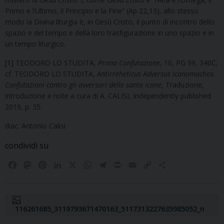
Primo e l’Ultimo, il Principio e la Fine” (Ap 22,13), allo stesso
modo la Divina liturgia è, in Gesù Cristo, il punto di incontro dello
spazio e del tempo e della loro trasfigurazione in uno spazio e in
un tempo liturgico.
[1]
TEODORO LO STUDITA,
Prima Confutazione
, 10, PG 99, 340C;
cf. TEODORO LO STUDITA,
Antirreheticus Adversus Iconomachos.
Confutazioni contro gli avversari delle sante icone
, Traduzione,
introduzione e note a cura di A. CALISI, Independently published
2019, p. 35.
diac. Antonio Calisi
condividi su
F
M
P
L
X
W
T
P
E
C
C
a
a
i
i
h
e
r
m
o
o
c
s
n
n
a
l
i
a
p
n
e
t
t
k
t
e
n
i
y
d
b
o
e
e
s
g
t
l
L
i
116261685_3119793671470163_5117313227635985052_n
o
d
r
d
A
r
i
v