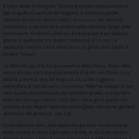
Il santo altare è il Golgota: “Questo (il mistero dell’eucaristia) è
tipo di quello (il sacrificio del Golgota), e viceversa: poiché
offriamo sempre lo stesso Cristo”, ci rassicura san Giovanni
Crisostomo, e ancora, ed è anche il santo sepolcro, luogo della
resurrezione “Il mistero celebrato a Pasqua non è per nulla più
grande di quello che ora stiamo celebrando. È un unico e
medesimo mistero, come medesima e la grazia dello Spirito: è
sempre Pasqua”.
La Divina liturgia è la Pasqua perpetua della Chiesa, l’inizio della
nuova era che entra impetuosamente in quello vecchio in cui ci
dona la presenza vera del Regno di Dio come leggiamo
nell’anafora di San Giovanni Crisostomo: “Non hai cessato di fare
tutto quanto era necessario per ricondurci al cielo, e ci hai fatto
dono del tuo regno futuro”. Così Dio ci dona già in questa vita
presente il suo Regno, facendoci passeggiare con Lui nel giardino
alla brezza del giorno (cf.
Gen
3,8).
Come abbiamo visto, nella Divina liturgia sono compresenti le
realtà lontane e vicine, il principio e la fine, in cui si attualizza il
mistero di Gesù Cristo. E come Gesù Cristo è “l’Alfa e l’Omèga, il