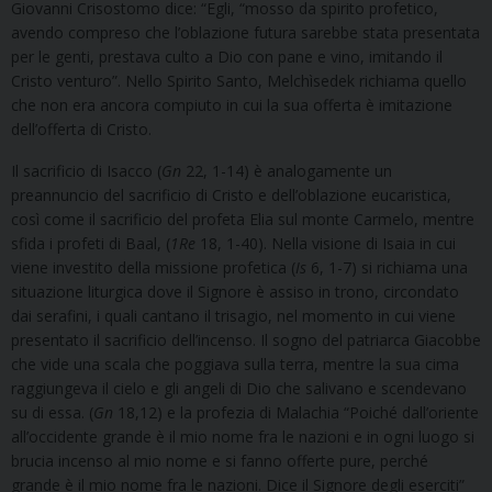
Giovanni Crisostomo dice: “Egli, “mosso da spirito profetico,
avendo compreso che l’oblazione futura sarebbe stata presentata
per le genti, prestava culto a Dio con pane e vino, imitando il
Cristo venturo”. Nello Spirito Santo, Melchìsedek richiama quello
che non era ancora compiuto in cui la sua offerta è imitazione
dell’offerta di Cristo.
Il sacrificio di Isacco (
Gn
22, 1-14) è analogamente un
preannuncio del sacrificio di Cristo e dell’oblazione eucaristica,
così come il sacrificio del profeta Elia sul monte Carmelo, mentre
sfida i profeti di Baal, (
1Re
18, 1-40). Nella visione di Isaia in cui
viene investito della missione profetica (
Is
6, 1-7) si richiama una
situazione liturgica dove il Signore è assiso in trono, circondato
dai serafini, i quali cantano il trisagio, nel momento in cui viene
presentato il sacrificio dell’incenso. Il sogno del patriarca Giacobbe
che vide una scala che poggiava sulla terra, mentre la sua cima
raggiungeva il cielo e gli angeli di Dio che salivano e scendevano
su di essa. (
Gn
18,12) e la profezia di Malachia “Poiché dall’oriente
all’occidente grande è il mio nome fra le nazioni e in ogni luogo si
brucia incenso al mio nome e si fanno offerte pure, perché
grande è il mio nome fra le nazioni. Dice il Signore degli eserciti”