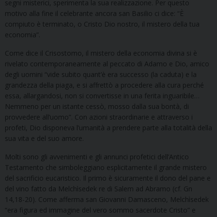
segni misterici, sperimenta la sua realizzazione. Per questo
motivo alla fine il celebrante ancora san Basilio ci dice: “È
compiuto è terminato, o Cristo Dio nostro, il mistero della tua
economia”.
Come dice il Crisostomo, il mistero della economia divina si è
rivelato contemporaneamente al peccato di Adamo e Dio, amico
degli uomini “vide subito quant’è era successo (la caduta) e la
grandezza della piaga, e si affrettò a procedere alla cura perché
essa, allargandosi, non si convertisse in una ferita inguaribile…
Nemmeno per un istante cessò, mosso dalla sua bontà, di
provvedere all’uomo”. Con azioni straordinarie e attraverso i
profeti, Dio disponeva l’umanità a prendere parte alla totalità della
sua vita e del suo amore.
Molti sono gli avvenimenti e gli annunci profetici dell’Antico
Testamento che simboleggiano esplicitamente il grande mistero
del sacrificio eucaristico. Il primo è sicuramente il dono del pane e
del vino fatto da Melchìsedek re di Salem ad Abramo (cf. Gn
14,18-20). Come afferma san Giovanni Damasceno, Melchìsedek
“era figura ed immagine del vero sommo sacerdote Cristo” e