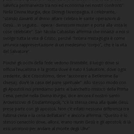
salvifica permanenza tra noi ed economia nei nostri confronti”.
Nella Divina liturgia, dice Dionigi l’Areopagita, il celebrante,
“stando davanti al divino altare celebra le sante operazioni di
Gesù… In seguito… opera i divinissimi misteri e porta alla vista le
cose celebrate”. San Nicola Cabasilas afferma che innanzi a noi si
svolge tutta la vita di Cristo, perché “l’intera mistagogia è come
un’unica rappresentazione di un medesimo “corpo”, che è la vita
del Salvatore”.
Poiché gli occhi della fede vedono l’invisibile, il luogo dove si
officia l’eucaristia è la grotta dove è nato il Salvatore, dove ogni
credente, dice Crisostomo, deve “accorrere a Betlemme (la
chiesa), dov’è la casa del pane spirituale”. Allo stesso modo con
gli Apostoli noi prendiamo parte al banchetto mistico della Prima
Cena, perché nella Divina liturgia, dice ancora il nostro santo
Arcivescovo di Costantinopoli, “c’è la stessa cena alla quale Gesù
prese parte con gli apostoli. Non c’è infatti nessuna differenza tra
l’ultima cena e la cena dell’altare” e ancora afferma: “Questo è lo
stesso cenacolo dove, allora, erano riuniti Gesù e gli apostoli; di là
essi uscirono per andare al monte degli Ulivi”.