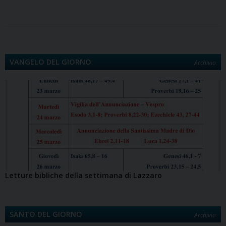
o
o
e
I
p
a
n
i
k
n
s
n
p
m
k
d
t
i
VANGELO DEL GIORNO
Archivio
Letture bibliche della settimana di Lazzaro
SANTO DEL GIORNO
Archivio