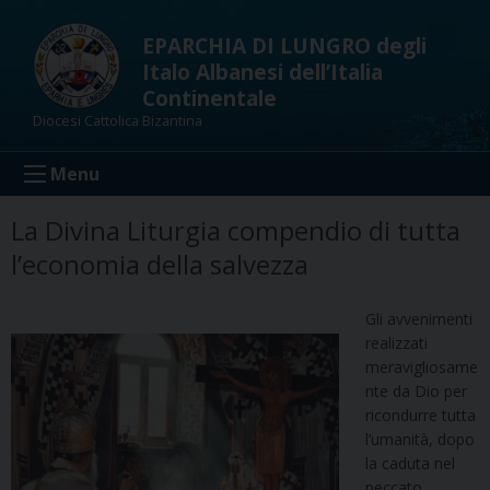
Skip
to
EPARCHIA DI LUNGRO degli
content
Italo Albanesi dell’Italia
Continentale
Diocesi Cattolica Bizantina
Menu
La Divina Liturgia compendio di tutta
l’economia della salvezza
Gli avvenimenti
realizzati
meravigliosame
nte da Dio per
ricondurre tutta
l’umanità, dopo
la caduta nel
peccato