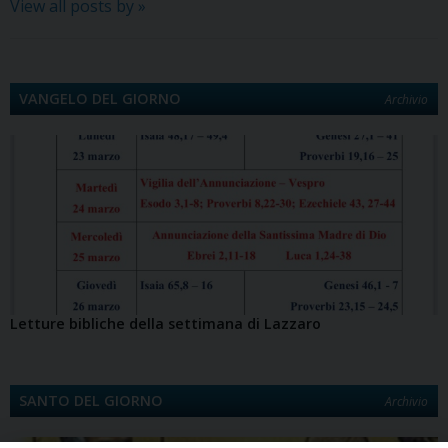
View all posts by
»
VANGELO DEL GIORNO
Archivio
Letture bibliche della settimana di Lazzaro
SANTO DEL GIORNO
Archivio