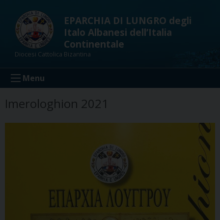
Skip
to
EPARCHIA DI LUNGRO degli
content
Italo Albanesi dell’Italia
Continentale
Diocesi Cattolica Bizantina
Menu
Imerologhion 2021