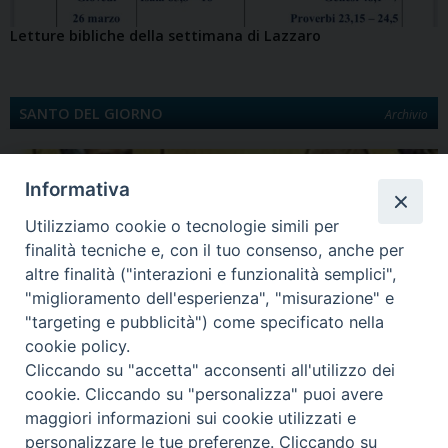
Letture bibliche della settimana di Lazzaro
SANTO DEL GIORNO
Archivio
Informativa
Utilizziamo cookie o tecnologie simili per
finalità tecniche e, con il tuo consenso, anche per
altre finalità ("interazioni e funzionalità semplici",
"miglioramento dell'esperienza", "misurazione" e
"targeting e pubblicità") come specificato nella
Quinta Domenica di Quaresima
cookie policy.
Santa Maria egiziaca È la Legenda aurea a darci notizia di Maria Egiziaca.
Cliccando su "accetta" acconsenti all'utilizzo dei
Egiziana di…
cookie. Cliccando su "personalizza" puoi avere
maggiori informazioni sui cookie utilizzati e
personalizzare le tue preferenze. Cliccando su