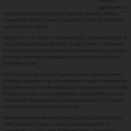
Corso di
aggiornamento
teologico dell’Eparchia di Lungro degli Italo-Albanesi dell’Italia
Continentale dal tema “Siate misericordiosi come anche il Padre
vostro è misericordioso”.
Nei giorni 30 e 31 agosto a Castrovillari (CS), la chiesa cattolica di
rito bizantino presieduta da mons. Donato Oliverio si è radunata
intorno al suo vescovo per riflettere sul cammino della comunità
diocesana rispondendo all’appello di Papa Francesco, sulla via
della misericordia.
Nel Discorso di apertura dell’Assemblea mons. Donato Oliverio,
ha invitato sacerdoti e laici ad annunciare le opere di misericordia
del Signore avendo come modello una chiesa serena con un volto
di mamma sempre vicina ai dimenticati, agli imperfetti, secondo
l’esortazione che papa Francesco ha pronunciato al V Convegno
nazionale della Chiesa Italiana a Firenze.
All’Assemblea diocesana hanno preso parte in qualità di relatori
Padre Innocenzo Gargano, monaco camaldolese che ha
commentato un passo delle Beatitudini “
Beati i misericordiosi,