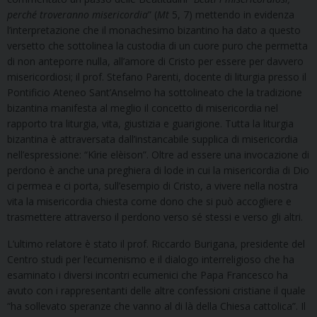
perché troveranno misericordia
” (
Mt
5, 7) mettendo in evidenza
l’interpretazione che il monachesimo bizantino ha dato a questo
versetto che sottolinea la custodia di un cuore puro che permetta
di non anteporre nulla, all’amore di Cristo per essere per davvero
misericordiosi; il prof. Stefano Parenti, docente di liturgia presso il
Pontificio Ateneo Sant’Anselmo ha sottolineato che la tradizione
bizantina manifesta al meglio il concetto di misericordia nel
rapporto tra liturgia, vita, giustizia e guarigione. Tutta la liturgia
bizantina è attraversata dall’instancabile supplica di misericordia
nell’espressione: “Kìrie elèison”. Oltre ad essere una invocazione di
perdono è anche una preghiera di lode in cui la misericordia di Dio
ci permea e ci porta, sull’esempio di Cristo, a vivere nella nostra
vita la misericordia chiesta come dono che si può accogliere e
trasmettere attraverso il perdono verso sé stessi e verso gli altri.
L’ultimo relatore è stato il prof. Riccardo Burigana, presidente del
Centro studi per l’ecumenismo e il dialogo interreligioso che ha
esaminato i diversi incontri ecumenici che Papa Francesco ha
avuto con i rappresentanti delle altre confessioni cristiane il quale
“ha sollevato speranze che vanno al di là della Chiesa cattolica”. Il