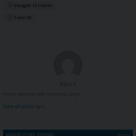
Vangjeli 15 marsit
k
n
s
n
p
m
k
d
t
i
Tono VII
About
Vicario Generale della Diocesi di Lungro
View all posts by
»
VANGELO DEL GIORNO
Archivio