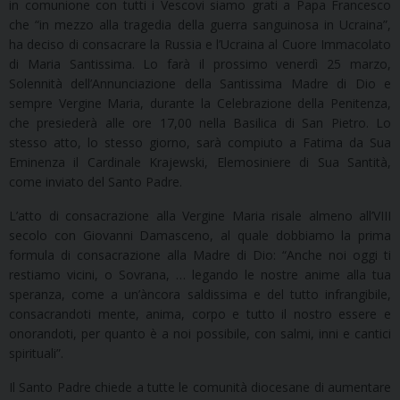
in comunione con tutti i Vescovi siamo grati a Papa Francesco
che “in mezzo alla tragedia della guerra sanguinosa in Ucraina”,
ha deciso di consacrare la Russia e l’Ucraina al Cuore Immacolato
di Maria Santissima. Lo farà il prossimo venerdì 25 marzo,
Solennità dell’Annunciazione della Santissima Madre di Dio e
sempre Vergine Maria, durante la Celebrazione della Penitenza,
che presiederà alle ore 17,00 nella Basilica di San Pietro. Lo
stesso atto, lo stesso giorno, sarà compiuto a Fatima da Sua
Eminenza il Cardinale Krajewski, Elemosiniere di Sua Santità,
come inviato del Santo Padre.
L’atto di consacrazione alla Vergine Maria risale almeno all’VIII
secolo con Giovanni Damasceno, al quale dobbiamo la prima
formula di consacrazione alla Madre di Dio: “Anche noi oggi ti
restiamo vicini, o Sovrana, … legando le nostre anime alla tua
speranza, come a un’àncora saldissima e del tutto infrangibile,
consacrandoti mente, anima, corpo e tutto il nostro essere e
onorandoti, per quanto è a noi possibile, con salmi, inni e cantici
spirituali”.
Il Santo Padre chiede a tutte le comunità diocesane di aumentare