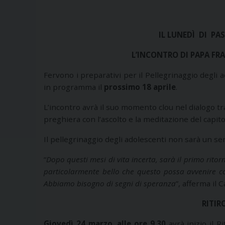
IL LUNEDÌ DI PA
L’INCONTRO DI PAPA FR
Fervono i preparativi per il Pellegrinaggio degli 
in programma il
prossimo 18 aprile
.
L’incontro avrà il suo momento clou nel dialogo tra
preghiera con l’ascolto e la meditazione del capito
Il pellegrinaggio degli adolescenti non sarà un 
“
Dopo questi mesi di vita incerta, sarà il primo rito
particolarmente bello che questo possa avvenire co
Abbiamo bisogno di segni di speranza
”, afferma il 
RITIR
Giovedì 24 marzo, alle ore 9,30
avrà inizio il R