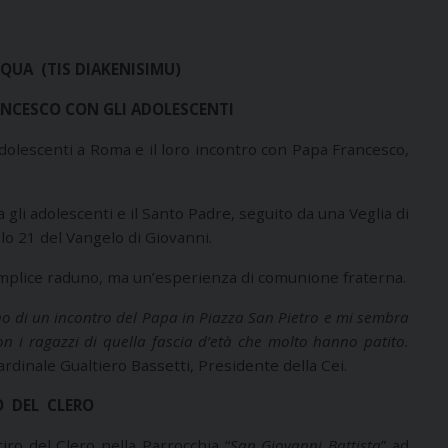
SQUA (TIS DIAKENISIMU)
ANCESCO CON GLI ADOLESCENTI
adolescenti a Roma e il loro incontro con Papa Francesco,
 gli adolescenti e il Santo Padre, seguito da una Veglia di
lo 21 del Vangelo di Giovanni.
semplice raduno, ma un’esperienza di comunione fraterna.
rno di un incontro del Papa in Piazza San Pietro e mi sembra
n i ragazzi di quella fascia d’età che molto hanno patito.
Cardinale Gualtiero Bassetti, Presidente della Cei.
O DEL CLERO
itiro del Clero nella Parrocchia “
San Giovanni Battista
” ad