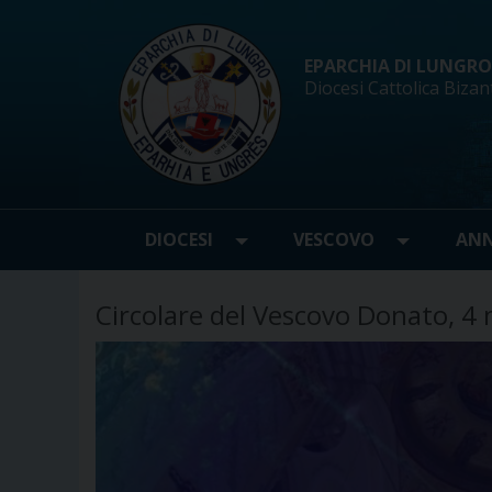
Skip
to
content
EPARCHIA DI LUNGRO d
Diocesi Cattolica Bizan
DIOCESI
VESCOVO
ANN
Circolare del Vescovo Donato, 4