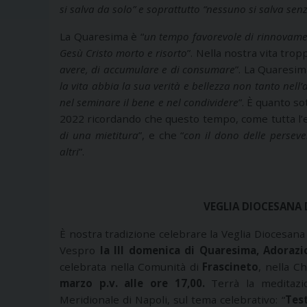
si salva da solo” e soprattutto “nessuno si salva sen
La Quaresima è “
un tempo favorevole di rinnovame
Gesù Cristo morto e risorto
”. Nella nostra vita tro
avere, di accumulare e di consumare
”. La Quaresim
la vita abbia la sua verità e bellezza non tanto nel
nel seminare il bene e nel condividere
”. È quanto s
2022 ricordando che questo tempo, come tutta l’e
di una mietitura
”, e che “
con il dono delle perseve
altri
”.
VEGLIA DIOCESANA 
È nostra tradizione celebrare la Veglia Diocesana
Vespro
la III domenica di Quaresima,
Adorazi
celebrata nella Comunità di
Frascineto
, nella C
marzo p.v. alle ore 17,00.
Terrà la meditaz
Meridionale di Napoli, sul tema celebrativo: “
Test