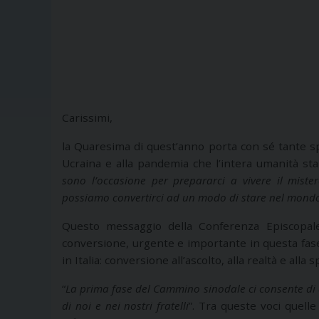
Carissimi,
la Quaresima di quest’anno porta con sé tante sp
Ucraina e alla pandemia che l’intera umanità st
sono l’occasione per prepararci a vivere il miste
possiamo convertirci ad un modo di stare nel mondo 
Questo messaggio della Conferenza Episcopale 
conversione, urgente e importante in questa fase 
in Italia: conversione all’ascolto, alla realtà e alla sp
“
La prima fase del Cammino sinodale ci consente di 
di noi e nei nostri fratelli
”. Tra queste voci quelle