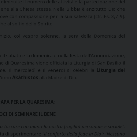
diminuite il numero delle attività e la partecipazione del
bene alla Chiesa stessa. Nella Bibbia è anzitutto Dio che
ove con compassione per la sua salvezza (cfr. Es. 3,7-9).
 al soffio dello Spirito.
inizio, col vespro solenne, la sera della Domenica del
o il sabato e la domenica e nella festa dell’Annunciazione,
he di Quaresima viene officiata la Liturgia di San Basilio il
e. Il mercoledì e il venerdì si celebri la
Liturgia dei
 l’inno
Akàthistos
alla Madre di Dio.
APA PER LA QUARESIMA:
I DI SEMINARE IL BENE
o toccare con mano la nostra fragilità personale e sociale
”.
ta di sperimentare “
il conforto della fede in Dio”: “Nessuno