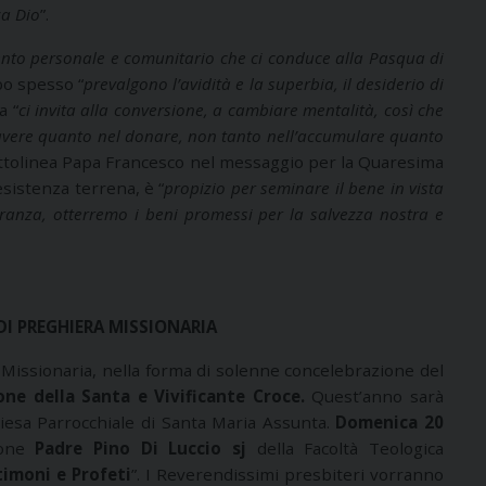
za Dio
”.
nto personale e comunitario che ci conduce alla Pasqua di
ppo spesso “
prevalgono l’avidità e la superbia, il desiderio di
a “
ci invita alla conversione, a cambiare mentalità, così che
l’avere quanto nel donare, non tanto nell’accumulare quanto
ottolinea Papa Francesco nel messaggio per la Quaresima
sistenza terrena, è “
propizio per seminare il bene in vista
ranza, otterremo i beni promessi per la salvezza nostra e
DI PREGHIERA MISSIONARIA
 Missionaria, nella forma di solenne concelebrazione del
one della Santa e Vivificante Croce.
Quest’anno sarà
hiesa Parrocchiale di Santa Maria Assunta.
Domenica 20
ione
Padre Pino Di Luccio sj
della Facoltà Teologica
imoni e Profeti
”. I Reverendissimi presbiteri vorranno