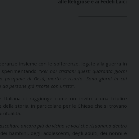
alle Religiose e ai Fedeli Laici
__________________________
eranze insieme con le sofferenze, legate alla guerra in
a sperimentando. “
Per noi cristiani questi quaranta giorni
ro pasquale di Gesù, morto e risorto. Sono giorni in cui
da persone già risorte con Cristo
”.
Italiana ci raggiunge come un invito a una triplice
della storia, in particolare per le Chiese che si trovano
iritualità.
ascoltare ancora più da vicino le voci che risuonano dentro
 dei bambini, degli adolescenti, degli adulti, dei nonni e