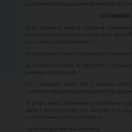
pure mettersi a disposizione dei fedeli per le conf
SOSTENIAMO 
Dopo l’invasione russa è esplosa la solidarietà
promosso una giornata per stare vicino alle soffe
pace, non con chi usa la violenza
”.
Nell’esprimere vicinanza e solidarietà ci uniamo i
Le Comunità cristiane, le Parrocchie, le Associazi
umanitari in tutti i modi.
Per i molteplici vincoli che ci uniscono all’
“simbolica” alla raccolta di fondi a favore di quei no
Vi prego, perciò, caldamente di sollecitare le gene
diano il loro contributo, che invierete in Curia pe
ucraini tramite la Caritas Diocesana.
Chi ha bisogno non può attendere.