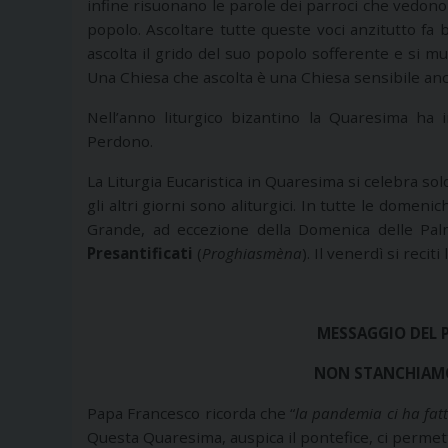
infine risuonano le parole dei parroci che vedono 
popolo. Ascoltare tutte queste voci anzitutto fa 
ascolta il grido del suo popolo sofferente e si mu
Una Chiesa che ascolta è una Chiesa sensibile anche
Nell’anno liturgico bizantino la Quaresima ha 
Perdono.
La Liturgia Eucaristica in Quaresima si celebra sol
gli altri giorni sono aliturgici. In tutte le domenic
Grande, ad eccezione della Domenica delle Palm
Presantificati
(
Proghiasmèna
). Il venerdì si reciti
MESSAGGIO DEL P
NON STANCHIAMOC
Papa Francesco ricorda che “
la pandemia ci ha fatt
Questa Quaresima, auspica il pontefice, ci permet