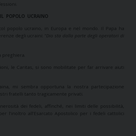
essioni.
IL POPOLO UCRAINO
 col popolo ucraino, in Europa e nel mondo. Il Papa ha
renze degli ucraini: “
Dio sta dalla parte degli operatori di
n preghiera.
oni, le Caritas, si sono mobilitate per far arrivare aiuti
Ucraina, mi sembra opportuna la nostra partecipazione
stri fratelli tanto tragicamente privati.
rosità dei fedeli, affinché, nei limiti delle possibilità,
r l’inoltro all’Esarcato Apostolico per i fedeli cattolici