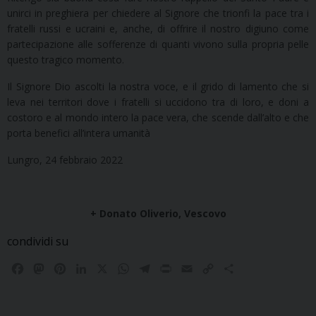
unirci in preghiera per chiedere al Signore che trionfi la pace tra i
fratelli russi e ucraini e, anche, di offrire il nostro digiuno come
partecipazione alle sofferenze di quanti vivono sulla propria pelle
questo tragico momento.
Il Signore Dio ascolti la nostra voce, e il grido di lamento che si
leva nei territori dove i fratelli si uccidono tra di loro, e doni a
costoro e al mondo intero la pace vera, che scende dall’alto e che
porta benefici all’intera umanità
Lungro, 24 febbraio 2022
+ Donato Oliverio, Vescovo
condividi su
F
M
P
L
X
W
T
P
E
C
C
a
a
i
i
h
e
r
m
o
o
c
s
n
n
a
l
i
a
p
n
e
t
t
k
t
e
n
i
y
d